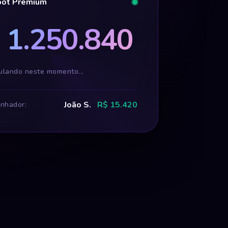
pot Premium
 1.250.840
lando neste momento...
João S.
R$ 15.420
nhador: