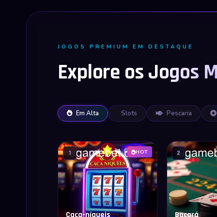
JOGOS PREMIUM EM DESTAQUE
Explore os Jogos 
Em Alta
Slots
Pescaria
HOT
1
2
Caça-níqueis
Bacará