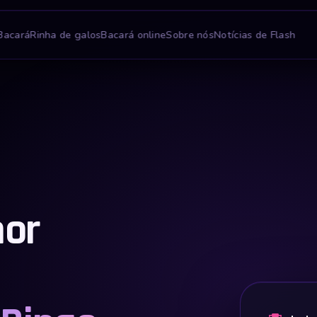
Bacará
Rinha de galos
Bacará online
Sobre nós
Notícias de Flash
hor