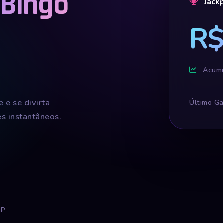
 Bingo
Jack
R$
Acumu
 e se divirta
Último Ga
s instantâneos.
IP