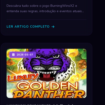
Descubra tudo sobre o jogo BurningWinsX2 e
entenda suas regras, introdução e eventos atuais
que o cercam.
LER ARTIGO COMPLETO
2026-05-07