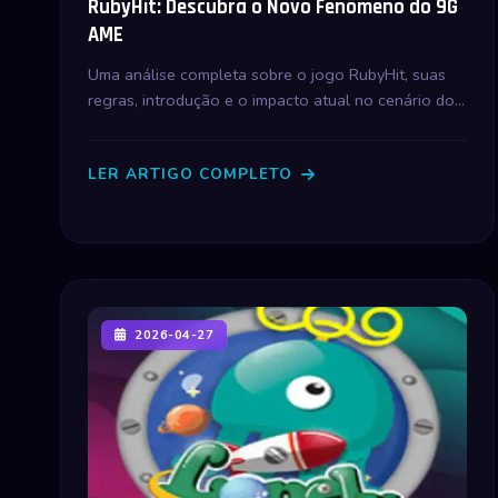
RubyHit: Descubra o Novo Fenômeno do 9G
AME
Uma análise completa sobre o jogo RubyHit, suas
regras, introdução e o impacto atual no cenário dos
jogos.
LER ARTIGO COMPLETO
2026-04-27