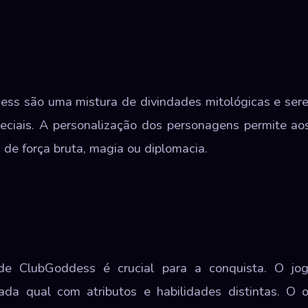
s são uma mistura de divindades mitológicas e sere
ciais. A personalização dos personagens permite a
s de força bruta, magia ou diplomacia.
de ClubGoddess é crucial para a conquista. O jo
da qual com atributos e habilidades distintas. O ob