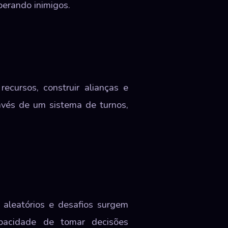
perando inimigos.
ecursos, construir alianças e
avés de um sistema de turnos,
aleatórios e desafios surgem
pacidade de tomar decisões