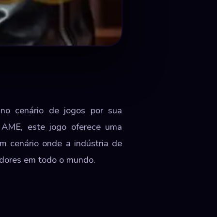
o cenário de jogos por sua
G AME, este jogo oferece uma
m cenário onde a indústria de
adores em todo o mundo.