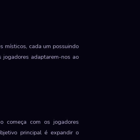
s místicos, cada um possuindo
os jogadores adaptarem-nos ao
go começa com os jogadores
jetivo principal é expandir o