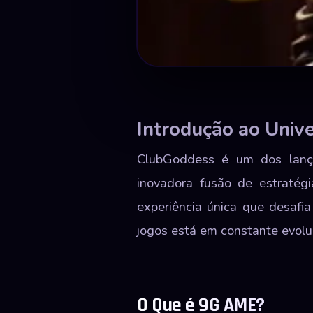
Introdução ao Univ
ClubGoddess é um dos lanç
inovadora fusão de estratég
experiência única que desafi
jogos está em constante evol
O Que é 9G AME?