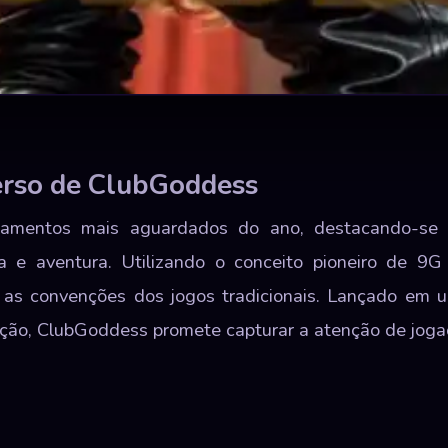
erso de ClubGoddess
amentos mais aguardados do ano, destacando-se n
ia e aventura. Utilizando o conceito pioneiro de 9
a as convenções dos jogos tradicionais. Lançado em u
ução, ClubGoddess promete capturar a atenção de jog