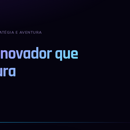
ATÉGIA E AVENTURA
Inovador que
ura