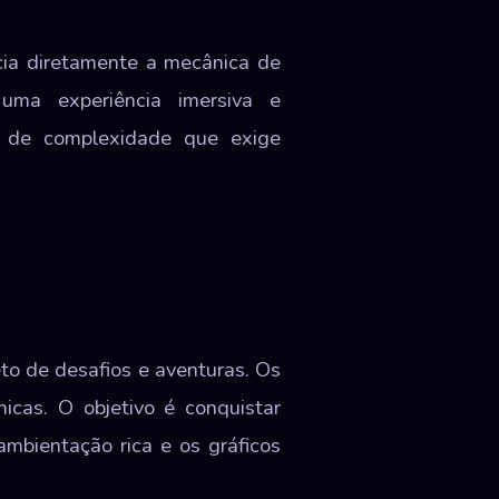
ia diretamente a mecânica de
ma experiência imersiva e
 de complexidade que exige
o de desafios e aventuras. Os
cas. O objetivo é conquistar
ambientação rica e os gráficos