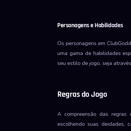
Personagens e Habilidades
Os personagens em ClubGoddes
uma gama de habilidades espe
seu estilo de jogo, seja atravé
Regras do Jogo
A compreensão das regras 
escolhendo suas deidades, ca