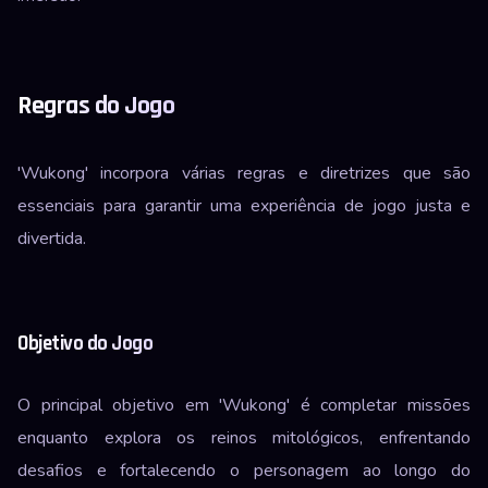
Regras do Jogo
'Wukong' incorpora várias regras e diretrizes que são
essenciais para garantir uma experiência de jogo justa e
divertida.
Objetivo do Jogo
O principal objetivo em 'Wukong' é completar missões
enquanto explora os reinos mitológicos, enfrentando
desafios e fortalecendo o personagem ao longo do