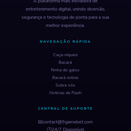
A plataforma mais inovadora de
entretenimento digital, unindo diversão,
segurança e tecnologia de ponta para a sua
melhor experiência.
NAVEGAÇÃO RÁPIDA
Caça-níqueis
Bacará
Rinha de galos
Bacará online
Sobre nós
Notícias de Flash
CENTRAL DE SUPORTE
📧
contact@9gamebet.com
🕒
24/7 Disponível