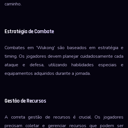
caminho.
Estratégia de Combate
Combates em 'Wukong' são baseados em estratégia e
timing. Os jogadores devem planejar cuidadosamente cada
ataque e defesa, utilizando habilidades especiais e
equipamentos adquiridos durante a jornada.
Gestão de Recursos
A correta gestão de recursos é crucial. Os jogadores
precisam coletar e gerenciar recursos que podem ser