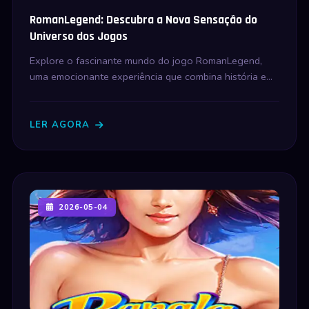
RomanLegend: Descubra a Nova Sensação do
Universo dos Jogos
Explore o fascinante mundo do jogo RomanLegend,
uma emocionante experiência que combina história e
estratégia com mecânicas inovadoras.
LER AGORA
2026-05-04