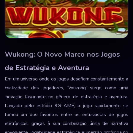
Wukong: O Novo Marco nos Jogos
de Estratégia e Aventura
Em um universo onde os jogos desafiam constantemente a
criatividade dos jogadores, 'Wukong' surge como uma
inovação fascinante no gênero de estratégia e aventura.
Lançado pelo estúdio 9G AME, o jogo rapidamente se
tornou um dos favoritos entre os entusiastas de jogos
eletrônicos, graças à sua combinação única de narrativa
envolvente, jogabilidade estratégica e imersão profunda no