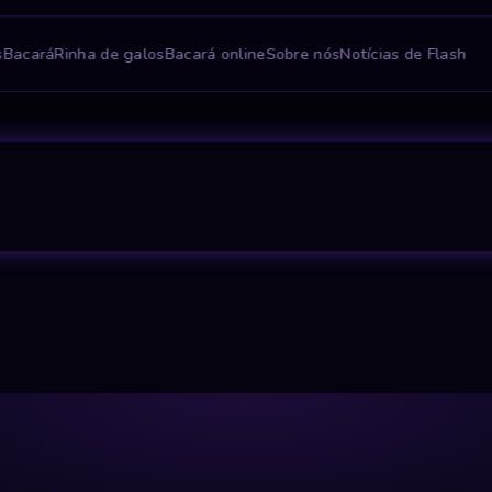
s
Bacará
Rinha de galos
Bacará online
Sobre nós
Notícias de Flash