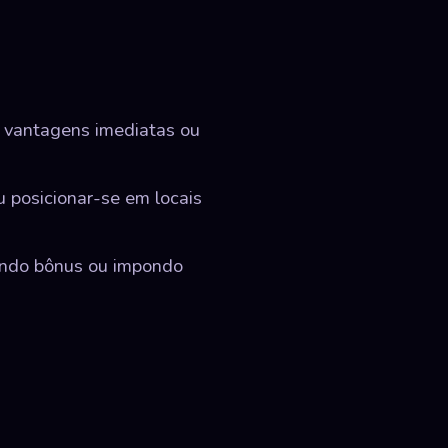
r vantagens imediatas ou
 posicionar-se em locais
tindo bônus ou impondo