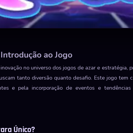
Introdução ao Jogo
novação no universo dos jogos de azar e estratégia, 
uscam tanto diversão quanto desafio. Este jogo tem 
tes e pela incorporação de eventos e tendências 
ara Único?