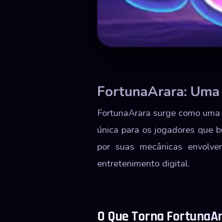
FortunaArara: Uma 
FortunaArara surge como uma i
única para os jogadores que b
por suas mecânicas envolven
entretenimento digital.
O Que Torna FortunaAr