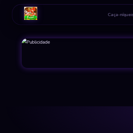
Caça-níquei