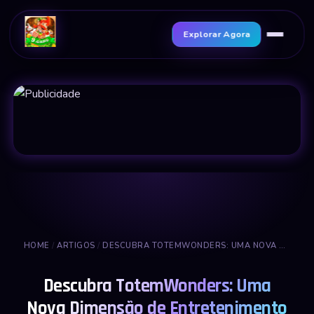
Explorar Agora
HOME
/
ARTIGOS
/
DESCUBRA TOTEMWONDERS: UMA NOVA DIMENSÃO DE ENTRETENIMENTO
Descubra TotemWonders: Uma
Nova Dimensão de Entretenimento