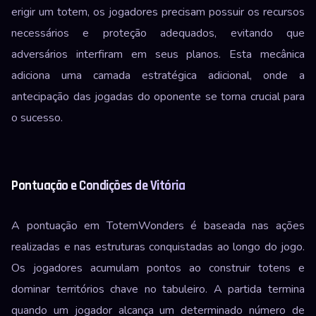
erigir um totem, os jogadores precisam possuir os recursos
necessários e proteção adequados, evitando que
adversários interfiram em seus planos. Esta mecânica
adiciona uma camada estratégica adicional, onde a
antecipação das jogadas do oponente se torna crucial para
o sucesso.
Pontuação e Condições de Vitória
A pontuação em TotemWonders é baseada nas ações
realizadas e nas estruturas conquistadas ao longo do jogo.
Os jogadores acumulam pontos ao construir totens e
dominar territórios chave no tabuleiro. A partida termina
quando um jogador alcança um determinado número de