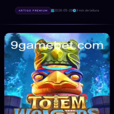
2026-05-20
3 min de leitura
ARTIGO PREMIUM