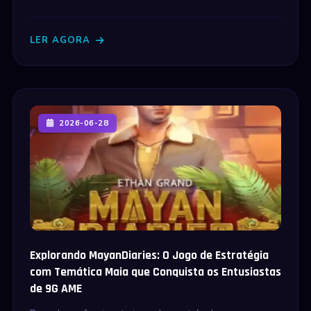
estratégia com mecânicas inovadoras.
LER AGORA
2026-06-28
Explorando MayanDiaries: O Jogo de Estratégia
com Temática Maia que Conquista os Entusiastas
de 9G AME