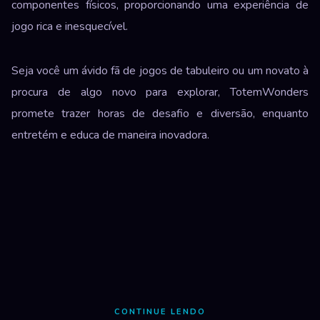
componentes físicos, proporcionando uma experiência de
jogo rica e inesquecível.
Seja você um ávido fã de jogos de tabuleiro ou um novato à
procura de algo novo para explorar, TotemWonders
promete trazer horas de desafio e diversão, enquanto
entretém e educa de maneira inovadora.
CONTINUE LENDO