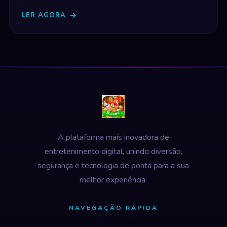
envolvente.
LER AGORA
A plataforma mais inovadora de
entretenimento digital, unindo diversão,
segurança e tecnologia de ponta para a sua
melhor experiência.
NAVEGAÇÃO RÁPIDA