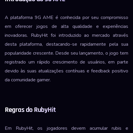
A plataforma 9G AME é conhecida por seu compromisso
em oferecer jogos de alta qualidade e experiências
inovadoras. RubyHit foi introduzido ao mercado através
desta plataforma, destacando-se rapidamente pela sua
popularidade crescente. Desde seu lançamento, o jogo tem
registrado um rápido crescimento de usuários, em parte
devido às suas atualizações contínuas e feedback positivo
da comunidade gamer.
Regras do RubyHit
Em RubyHit, os jogadores devem acumular rubis e