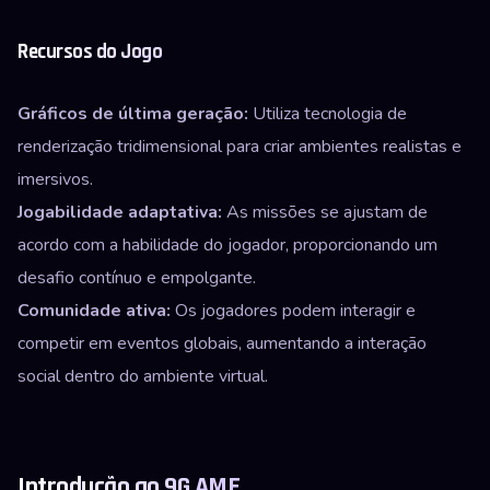
Recursos do Jogo
Gráficos de última geração:
Utiliza tecnologia de
renderização tridimensional para criar ambientes realistas e
imersivos.
Jogabilidade adaptativa:
As missões se ajustam de
acordo com a habilidade do jogador, proporcionando um
desafio contínuo e empolgante.
Comunidade ativa:
Os jogadores podem interagir e
competir em eventos globais, aumentando a interação
social dentro do ambiente virtual.
Introdução ao 9G AME