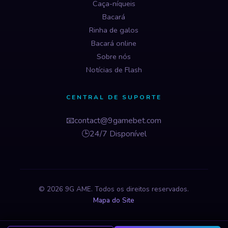
Caça-níqueis
Bacará
Rinha de galos
Bacará online
Sobre nós
Notícias de Flash
CENTRAL DE SUPORTE
📧
contact@9gamebet.com
🕒
24/7 Disponível
© 2026 9G AME. Todos os direitos reservados.
Mapa do Site