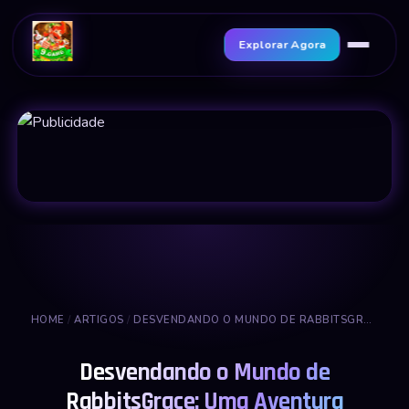
Explorar Agora
HOME
/
ARTIGOS
/
DESVENDANDO O MUNDO DE RABBITSGRACE: UMA AVENTURA INESQUECÍVEL
Desvendando o Mundo de
RabbitsGrace: Uma Aventura