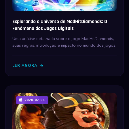
Explorando o Universo de MadHitDiamonds: O
Fenômeno dos Jogos Digitais
Uma análise detalhada sobre o jogo MadHitDiamonds,
suas regras, introdução e impacto no mundo dos jogos.
LER AGORA
2026-07-01