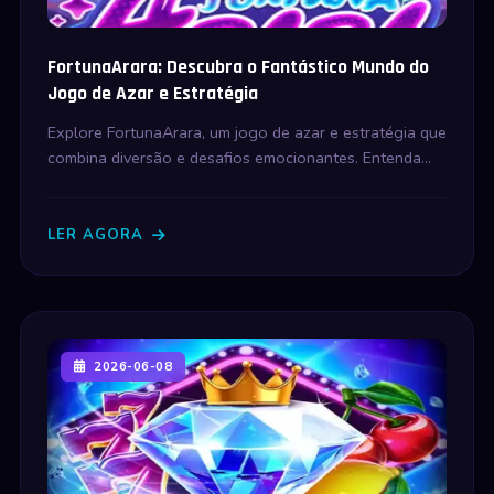
FortunaArara: Descubra o Fantástico Mundo do
Jogo de Azar e Estratégia
Explore FortunaArara, um jogo de azar e estratégia que
combina diversão e desafios emocionantes. Entenda
suas regras, mecânicas e como a palavra-chave '9G
AME' está revolucionando a experiência dos jogadores.
LER AGORA
2026-06-08