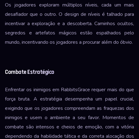
Os jogadores exploram múltiplos níveis, cada um mais
desafiador que o outro. O design de níveis é talhado para
incentivar a exploração e a descoberta. Caminhos ocultos,
segredos e artefatos mágicos estão espalhados pelo
mundo, incentivando os jogadores a procurar além do óbvio.
Combate Estratégico
Enfrentar os inimigos em RabbitsGrace requer mais do que
força bruta. A estratégia desempenha um papel crucial,
exigindo que os jogadores compreendam as fraquezas dos
inimigos e usem o ambiente a seu favor. Momentos de
combate são intensos e cheios de emoção, com a vitória
dependendo da habilidade tática e da correta alocação dos