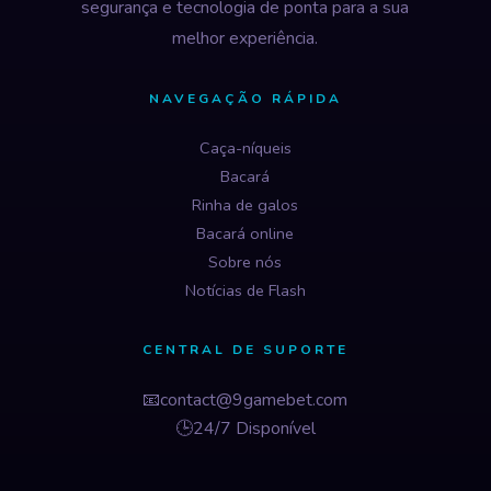
segurança e tecnologia de ponta para a sua
melhor experiência.
NAVEGAÇÃO RÁPIDA
Caça-níqueis
Bacará
Rinha de galos
Bacará online
Sobre nós
Notícias de Flash
CENTRAL DE SUPORTE
📧
contact@9gamebet.com
🕒
24/7 Disponível