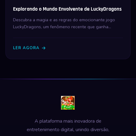
Explorando o Mundo Envolvente de LuckyDragons
Descubra a magia e as regras do emocionante jogo
LuckyDragons, um fenômeno recente que ganha
popularidade em 9G AME.
LER AGORA
A plataforma mais inovadora de
entretenimento digital, unindo diversão,