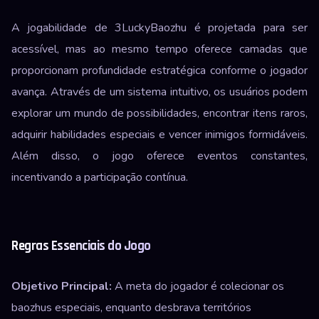
A jogabilidade de 3LuckyBaozhu é projetada para ser
acessível, mas ao mesmo tempo oferece camadas que
proporcionam profundidade estratégica conforme o jogador
avança. Através de um sistema intuitivo, os usuários podem
explorar um mundo de possibilidades, encontrar itens raros,
adquirir habilidades especiais e vencer inimigos formidáveis.
Além disso, o jogo oferece eventos constantes,
incentivando a participação contínua.
Regras Essenciais do Jogo
Objetivo Principal:
A meta do jogador é colecionar os
baozhus especiais, enquanto desbrava territórios