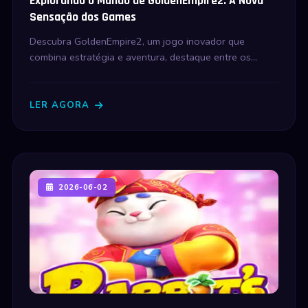
Explorando o Mundo de GoldenEmpire2: A Nova
Sensação dos Games
Descubra GoldenEmpire2, um jogo inovador que
combina estratégia e aventura, destaque entre os
lançamentos mais aguardados. Saiba mais sobre suas
regras e dinâmica.
LER AGORA
2026-06-02