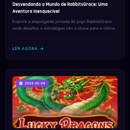
Desvendando o Mundo de RabbitsGrace: Uma
Aventura Inesquecível
Explore a empolgante jornada do jogo RabbitsGrace,
onde desafios e estratégias são a chave para a vitória.
Descubra como jogar, as regras fundamentais e como
esse jogo se conecta ao universo atual dos jogos de
aventura.
LER AGORA
2026-05-06